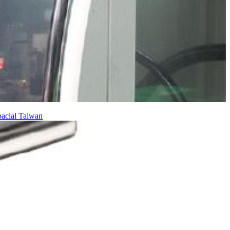
pacial
Taiwan